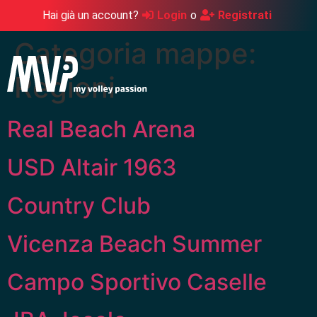
Hai già un account?
Login
o
Registrati
Categoria mappe:
Regioni
Real Beach Arena
USD Altair 1963
Country Club
Vicenza Beach Summer
Campo Sportivo Caselle