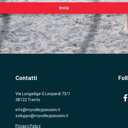
Invia
Contatti
Fol
Via Lungadige G.Leopardi 73/1
38122 Trento
info@myvolleypassion.it
sviluppo@myvolleypassion.it
Privacy Policy