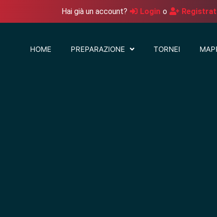
Hai già un account?
Login
o
Registrat
HOME
PREPARAZIONE
TORNEI
MAP