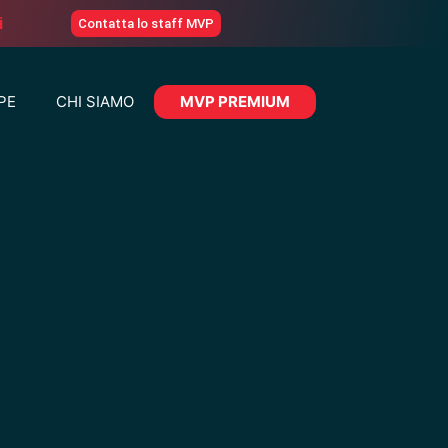
i
Contatta lo staff MVP
PE
CHI SIAMO
MVP PREMIUM