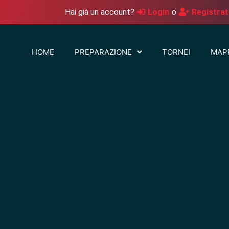
Hai già un account?
Login
o
Registrat
HOME
PREPARAZIONE
TORNEI
MAP