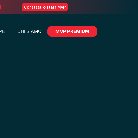
i
Contatta lo staff MVP
PE
CHI SIAMO
MVP PREMIUM