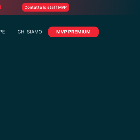
i
Contatta lo staff MVP
PE
CHI SIAMO
MVP PREMIUM