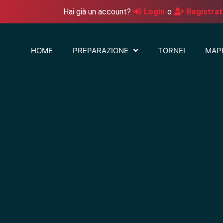
Hai già un account?
Login
o
Registrat
HOME
PREPARAZIONE
TORNEI
MAP