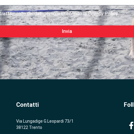
rattamento dei dati personali secondo la Privacy Policy
Invia
Contatti
Fol
Via Lungadige G.Leopardi 73/1
38122 Trento